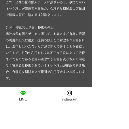
えで、当社の保有個人データに誤りがあり、事実でない
という理由が確認できる場合、合理的な期間および範囲
で情報の訂正、追加又は削除をします。
7. 利用停止又は消去、提供の停止
当社の保有個人データに関して、お客さまご自身の情報
の利用停止又は消去、提供の停止をご希望される場合に
は、お申し出いただいた方がご本人であることを確認し
たうえで、目的外利用もしくは不正な手段によって取得
されたものである理由が確認できる場合及び本人の同意
なく第三者に提供されているという理由が確認できる場
合、合理的な期間および範囲で利用停止または消去しま
す。
8. 開示等の受付方法・窓口
当社の保有個人データに関する個人情報に関するお問い
LINE
Instagram
合わせは、以下の方法にて、受付けております。なお、
この受付方法によらない開示等のお求めには応じられな
い場合がありますので、ご了承ください。
1. お客さまご本人の同意がある場合下記の宛先に電話、
郵便または電子メールでお申し込みください。直接ご来