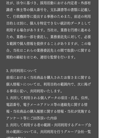
社が、法令に基づき、採用活動における内定者・外部有
識者・株主等の個人番号を、支払調書等の書類に記載し
て、行政機関等に提出する事務のためまた、前述の利用
目的とは別に、個人を特定できない統計的データとして
利用する場合があります。当社は、業務を円滑に進める
ため、業務の一部を委託し、業務委託先に対して、必要
な範囲で個人情報を提供することがありますが、この場
合、当社はこれらの業務委託先との間で取扱いに関する
契約の締結をはじめ、適切な監督を行います。
3. 共同利用について
前項における＜当社商品を購入されたお客さまに関する
個人情報＞については、利用目的の範囲内で、次に掲げ
る事項に従い、共同利用いたします。
1. 共同して利用される個人データの項目・氏名、住所、
電話番号、電子メールアドレス等の連絡先に関する情
報・当社商品の購入履歴に関する情報・当社が実施する
アンケート等にご回答頂いた内容
2. 共同して利用する者の範囲・共同利用するグループ会
社の範囲については、共同利用を行うグループ会社一覧