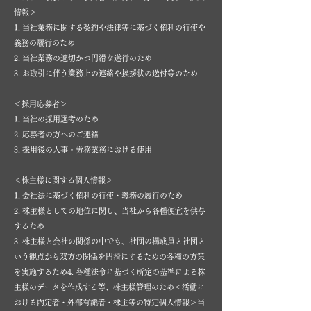
情報＞
1. 当社業務に関する契約や法律等に基づく権利の行使や
義務の履行のため
2. 当社業務の適切かつ円滑な遂行のため
3. お取引に伴う業務上の連絡や挨拶状の送付等のため
＜採用応募者＞
1. 当社の採用選考のため
2. 応募者の方へのご連絡
3. 採用後の人事・労務業務における使用
＜株主様に関する個人情報＞
1. 会社法に基づく権利の行使・義務の履行のため
2. 株主様としての地位に関し、当社から各種便宜を供与
するため
3. 株主様と会社の関係の中でも、社団の構成員と社団と
いう観点から双方の関係を円滑にするための各種の方策
を実施するため4. 各種法令に基づく所定の基準による株
主様のデータを作成する等、株主様管理のため＜活動に
おける内定者・外部有識者・株主等の特定個人情報＞当