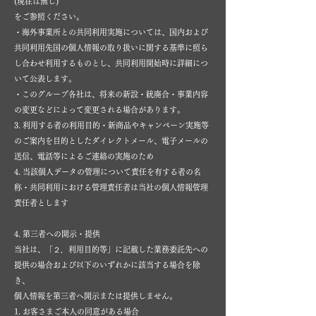
(現在は無し)
をご参照ください。
・海外事業所との共同利用実施については、国内および
共同利用先国の個人情報の取り扱いに関する基準に照ら
し合わせ利用するものとし、共同利用開始時に詳細につ
いて公表します。
・このグループ各社は、将来の新設・統廃合・事業内容
の変更などによって変更される場合があります。
3. 利用する者の利用目的・新商品やキャンペーン実施等
のご案内を目的としたダイレクトメール、電子メールの
送信、電話等によるご連絡の実施のため
4. 当該個人データの管理について責任を有する者の名
称・共同利用における管理責任者は当社の個人情報管理
責任者とします
4. 第三者への開示・提供
当社は、「２．利用目的等」に記載した業務委託先への
提供の場合および以下のいずれかに該当する場合を除
き、
個人情報を第三者へ開示または提供しません。
1. お客さまご本人の同意がある場合