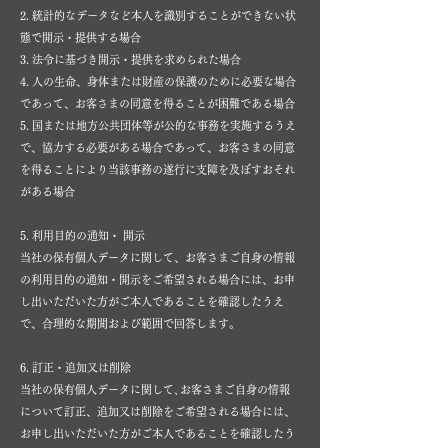
2. 統計的なデータなど本人を識別することができない状
態で開示・提供する場合
3. 法令に基づき開示・提供を求められた場合
4. 人の生命、身体または財産の保護のために必要な場合
であって、お客さまの同意を得ることが困難である場合
5. 国または地方公共団体等が公的な事務を実施するうえ
で、協力する必要がある場合であって、お客さまの同意
を得ることにより当該事務の遂行に支障を及ぼすおそれ
がある場合
5. 利用目的の通知・ 開示
当社の保有個人データに関して、お客さまご自身の情報
の利用目的の通知・開示をご希望される場合には、お申
し出いただいた方がご本人であることを確認したうえ
で、合理的な期間および範囲で回答します。
6. 訂正・追加又は削除
当社の保有個人データに関して､お客さまご自身の情報
について訂正、追加又は削除をご希望される場合には、
お申し出いただいた方がご本人であることを確認したう